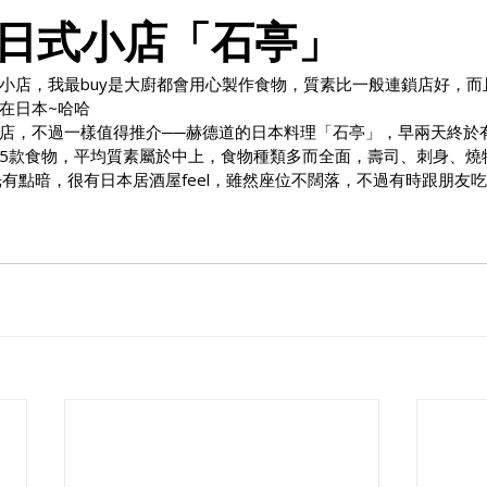
日式小店「石亭」
小店，我最buy是大廚都會用心製作食物，質素比一般連鎖店好，而
在日本~哈哈
店，不過一樣值得推介──赫德道的日本料理「石亭」，早兩天終於
5款食物，平均質素屬於中上，食物種類多而全面，壽司、刺身、燒
光有點暗，很有日本居酒屋feel，雖然座位不闊落，不過有時跟朋友