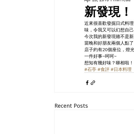
新發現！
近來很喜歡發掘日式料理
味，令我又可以幻想自己
今次我的新發現雖不是新
當晚和好朋友兩個人點了
店子約有20個座位，燈
一件好事~呵呵~
想知有幾好味？睇相啦！
#石亭
#食評
#日本料理
Recent Posts