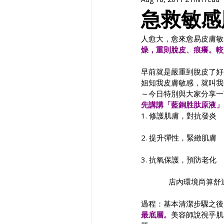
急救敏感
人愈大，愈來愈易皮膚敏
燥，重則脫皮、痕癢。較
早前就是嚴重到脫皮了好幾
姐知我皮膚敏感，就叫我
～今日特別與大家分享一
先講講「藍銅胜肽原液」
1. 修護肌膚，對抗發炎
2. 提升彈性，緊緻肌膚
3. 抗氧保護，預防老化
店內環境尚算舒
過程：基本清潔步驟之後
最底層。
美容師說視乎肌