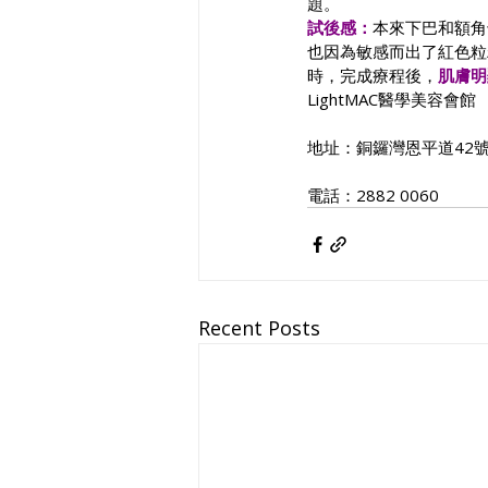
題。
試後感：
本來下巴和額角
也因為敏感而出了紅色粒
時，完成療程後，
肌膚明
LightMAC醫學美容會館
地址：銅鑼灣恩平道42號
電話：2882 0060
Recent Posts