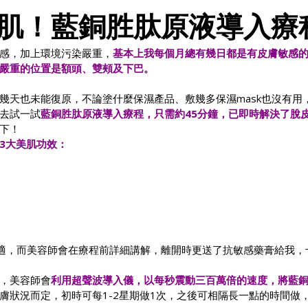
肌！藍銅胜肽原液導入療
感，加上環境污染嚴重，
基本上我每個月總有幾日都是有皮膚敏感
嚴重的位置是額頭、雙頰及下巴。
天也未能復原，不論塗什麼保濕產品、敷幾多保濕mask也沒有用，Li
去試一試
藍銅胜肽原液導入療程，只需約45分鐘，已即時解決了脫
下！
3大美肌功效：
適，而美容師會在療程前詳細講解，離開時更送了抗敏感藥膏給我，
，美容師會
利用超聲波導入儀，以每秒震動三百萬倍的速度，將藍
膚狀況而定，初時可每1-2星期做1次，之後可相隔長一點的時間做