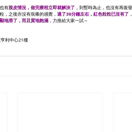
也有
脫皮情況，做完療程立即就解決了
，到暫時為止，也沒有再復
粒，之後亦沒有痕癢的感覺，
過了30分鐘左右，紅色粒粒已沒有了
顯地滑了，而且質地飽滿
，力推給大家一試～
亨利中心21樓