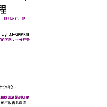
程
的，輕則泛紅、乾
ghtMAC的PR姐
皮的問題，十分神奇
十分細心～
銅胜肽原液帶到肌膚
，就可改善肌膚問