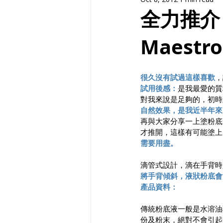
全力推介！
Maestro
很久沒有試過這樣喜歡
，
試用後感：
是我最愛的質
對我來說是足夠的，初時
自然效果，是我近半年來
再與大家分享一上塗粉底t
才推開，這樣有可能塗上
需要用盡。
滴管式設計，滴在手背時
將手背傾斜，液狀粉底會
產品資料：
傳統粉底液一般是水溶油
份及粉末，絕對不會引起