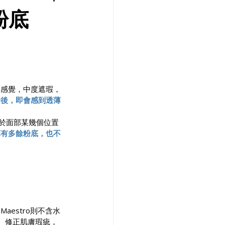
新粉底
的感覺，中度遮瑕，
合後，即會感到透薄
於面部某幾個位置
算有多餘粉底，也不
estro則不含水
、修正肌膚瑕疵，