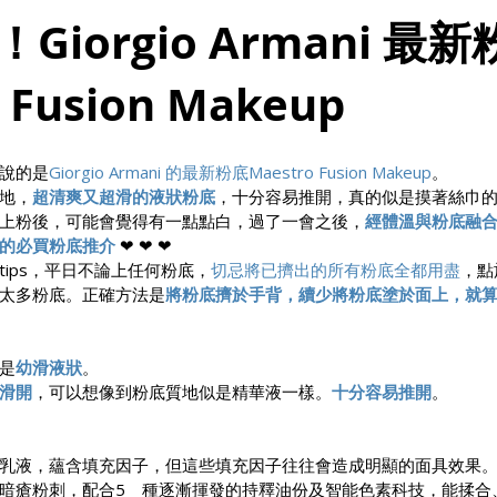
Giorgio Armani 最
 Fusion Makeup
說的是
Giorgio Armani 的最新粉底Maestro Fusion Makeup
。
地，
超清爽又超滑的液狀粉底
，十分容易推開，真的似是摸著絲巾
上粉後，可能會覺得有一點點白，過了一會之後，
經體溫與粉底融
的必買粉底推介
 ❤ ❤ ❤
ips，平日不論上任何粉底，
切忌將已擠出的所有粉底全都用盡
，點
太多粉底。正確方法是
將粉底擠於手背，續少將粉底塗於面上，就
是
幼滑液狀
。
滑開
，可以想像到粉底質地似是精華液一樣。
十分容易推開
。
乳液，蘊含填充因子，但這些填充因子往往會造成明顯的面具效果。Ma
暗瘡粉刺，配合5　種逐漸揮發的持釋油份及智能色素科技，能揉合