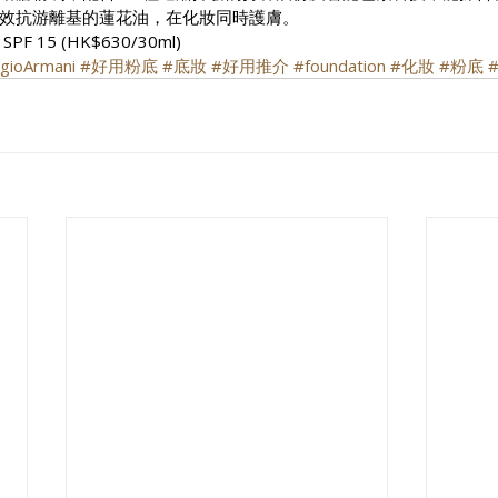
效抗游離基的蓮花油，在化妝同時護膚。
 SPF 15 (HK$630/30ml)
gioArmani
#好用粉底
#底妝
#好用推介
#foundation
#化妝
#粉底