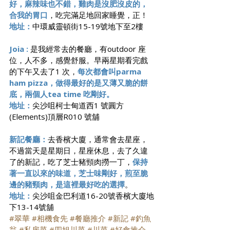
好，麻辣味也不錯，雞肉是沒肥沒皮的，
合我的胃口
，吃完滿足地回家睡覺，正！
地址：
中環威靈頓街15-19號地下至2樓
Joia : 
是我經常去的餐廳，有outdoor 座
位，人不多，感覺舒服。早兩星期看完戲
的下午又去了1 次，
每次都會叫parma 
ham pizza，做得最好的是又薄又脆的餅
底，兩個人tea time 吃剛好。
地址：
尖沙咀柯士甸道西1 號圓方
(Elements)頂層R010 號舖
新記餐廳：
去香檳大廈，通常會去星座，
不過當天是星期日，星座休息，去了久違
了的新記，吃了芝士豬頸肉撈一丁，
保持
著一直以來的味道，芝士味剛好，煎至脆
邊的豬頸肉，是這裡最好吃的選擇
。
地址：
尖沙咀金巴利道16-20號香檳大廈地
下13-14號舖
#翠華
#相機食先
#餐廳推介
#新記
#釣魚
翁
#私房菜
#四姐川菜
#川菜
#好食推介