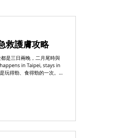
急救護膚攻略
般都是三日兩晚，二月尾時與
s in Taipei, stays in
就是是玩得勁、食得勁的一次。剛
來的保濕新品，就直接一整套帶去