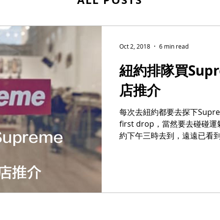
Oct 2, 2018
6 min read
紐約排隊買Supre
店推介
每次去紐約都要去探下Supre
first drop，當然要去
約下午三時去到，遠遠已看
排啦，人龍不算超長⋯⋯」 本來想排在這堆人的後面，誰
知保安員指我去街尾⋯⋯ ...