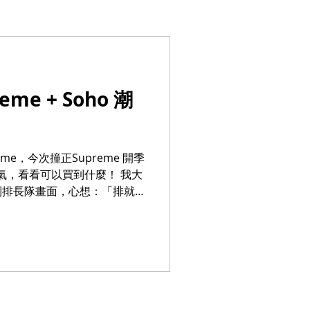
me + Soho 潮
me，今次撞正Supreme 開季
碰碰運氣，看看可以買到什麼！ 我大
到排長隊畫面，心想：「排就