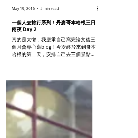
May 19, 2016
5 min read
一個人去旅行系列！丹麥哥本哈根三日
兩夜 Day 2
真的是太懶，我應承自己寫完論文後三
個月會專心寫blog！今次終於來到哥本
哈根的第二天，安排自己去三個景點！
不過去觀光前先吃個早餐，在此感謝La
Mer 公關 I 小姐的介紹，讓我在day 2
吃到兩餐好吃的。上午去了這間在1870
年已開業的cafe La Glace。...