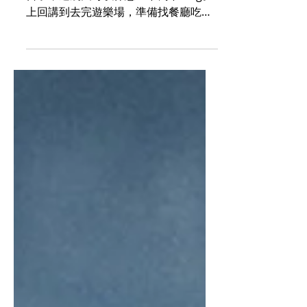
兩夜 Day 1（whisky bar 篇）
經歷了兩星期交七份功課總共二萬字的
日子，這幾天可以休息一下寫下blog。
上回講到去完遊樂場，準備找餐廳吃晚
餐，然後再去whisky bar。為了節省時
間，就搭車去了whisky bar 附近，希望
沿路走去whisky bar...