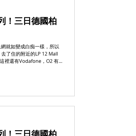
列！三日德國柏
上網就如變成白痴一樣，所以
去了住的附近的LP 12 Mall
卡，這裡還有Vodafone，O2 有兩
50mb (€10)及無限上網...
列！三日德國柏