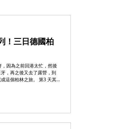
列！三日德國柏
久才寫好，因為之前回港太忙，然後
班牙，再之後又去了露營，到
柏林之旅。 第3 天其
灣同學也在柏林，所以第三天
...